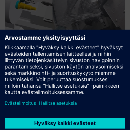
TRAK Run MyVirtual Machine
The Run MyVirtual Machine is sold with Digital Twin of
TRAK machines.Work in a rich simulation environment with
high-fidelity machine representations.
Lue lisää