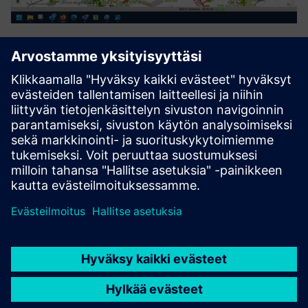
Process Automation Suite
The Process Automation Suite covers all needs in setting up
and following up business processes. It manages entire
asset/device lifecycles (planning, deployment,
maintenance). It will establish itself in the application
ecosystem ...
Lue lisää