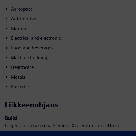
Aerospace
Automotive
Marine
Electrical and electronic
Food and beverages
Machine building
Healthcare
Metals
Batteries
Liikkeenohjaus
Build
Laajentaa tai rakentaa Siemens Xcelerator -tuotetta tai -
ratkaisua luomalla uuden tuotteen tai luo uuden