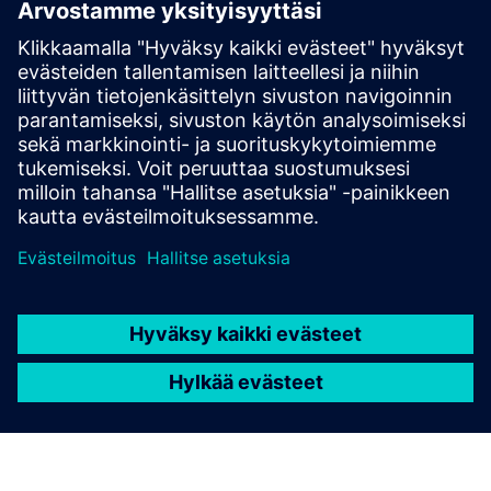
asiakasratkaisun integroimalla Siemens Xcelerator -
tuotteen omaan tuotteeseensa
Service
Tarjoaa Siemens Xcelerator -tuotteeseen/-ratkaisuun
palvelun, joka auttaa asiakasta ottamaan sen käyttöön,
integroimaan, käyttämään tai ylläpitämään sitä