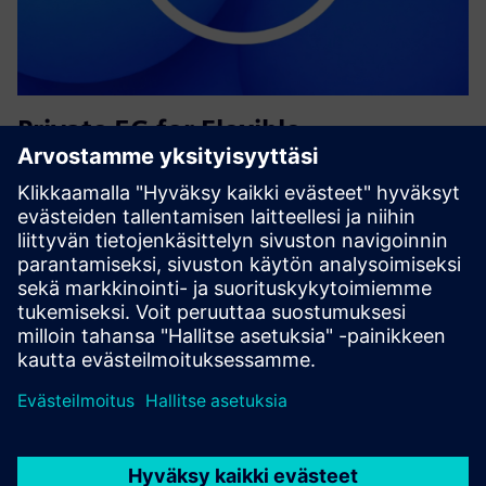
Private 5G for Flexible
Manufacturing
Telefónican yksityinen 5G mahdollistaa turvallisen, matalan
viiveen yhteyden Siemensin tekniseen integraatioon, mikä
edistää joustavaa valmistusta, intralogistiikkaa,
reaaliaikaista dataa ja IT/OT-lähentymistä.
Lue lisää