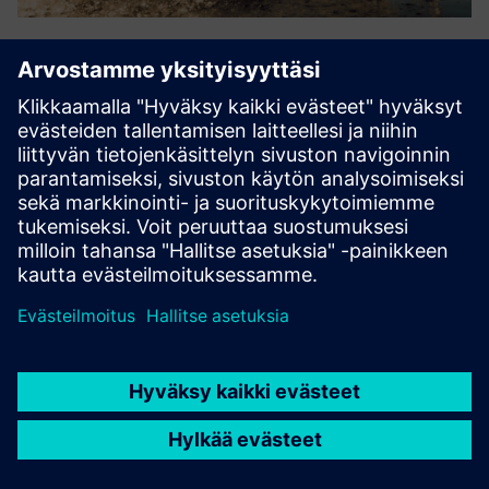
Splashlake
Toimittajaneutraali integraatio, tiedonhallinta ja
visualisointi tukevat tiedostot, aikasarjatiedot,
yksinkertaiset instrumentit, relaatiotiedot, metatiedot ja
kemialliset rakenteet. Tukee FAIR-dataa ja
vaatimustenmukaisuutta, jon...
Lue lisää