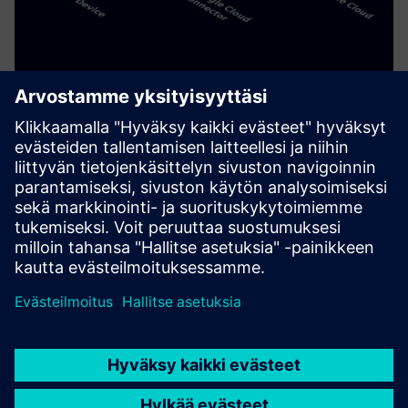
Google Cloud Connector
Yhdistä Siemens Industrial Edge Ecosystem ja Google Cloud
tehokkaisiin tietopohjaisiin ja tekoälyyn perustuviin
käyttötapauksiin.
Lue lisää