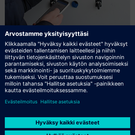
Nyckel Digital LOTO
Replace paper permits and padlock chaos with Nyckel by
Smartlox — cloud-managed digital lockout/tagout that
gives you real-time visibility, tamper-proof audit trails, and
physical isolation you can actually prove.
Lue lisää