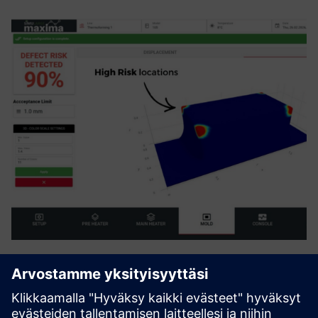
Maxima Thermoforming DT
Fysiikkaan perustuva, tekoälyn tehostettu digitaalinen
kaksois lämpömuovauslinjoille. Yhdistetään koneisiin