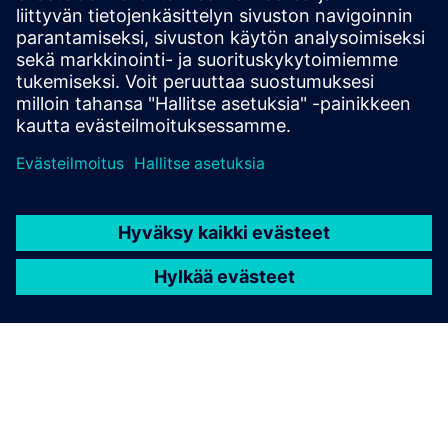
sekunneissa, jotta voidaan mallintaa lämpö- ja mekaanista
käyttäytymistä reaaliajassa, ennustaa vikoja ennen niiden
ilmene...
Lue lisää