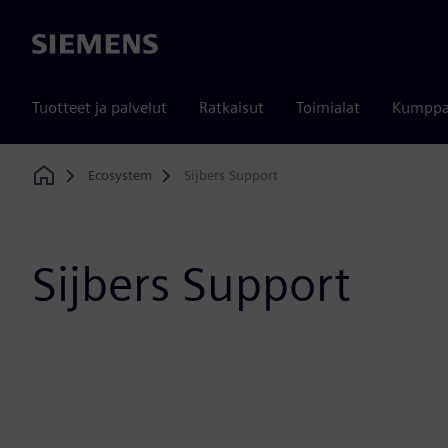
Siemens
Tuotteet ja palvelut
Ratkaisut
Toimialat
Kumppa
Ecosystem
Sijbers Support
Home
Sijbers Support