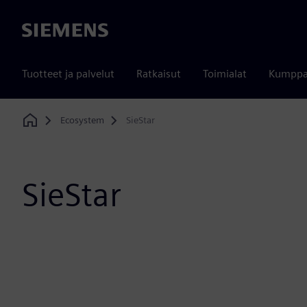
Siemens
Tuotteet ja palvelut
Ratkaisut
Toimialat
Kumppa
Ecosystem
SieStar
Home
SieStar