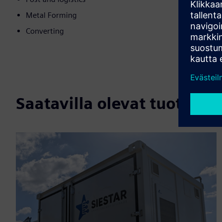
Metal Forming
Converting
Saatavilla olevat tuotteet