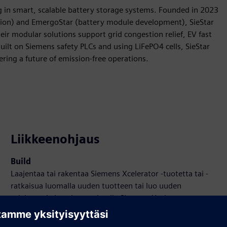
ing in smart, scalable battery storage systems. Founded in 2023
tion) and EmergoStar (battery module development), SieStar
eir modular solutions support grid congestion relief, EV fast
uilt on Siemens safety PLCs and using LiFePO4 cells, SieStar
ing a future of emission-free operations.
Liikkeenohjaus
Build
Laajentaa tai rakentaa Siemens Xcelerator -tuotetta tai -
ratkaisua luomalla uuden tuotteen tai luo uuden
asiakasratkaisun integroimalla Siemens Xcelerator -
tuotteen omaan tuotteeseensa