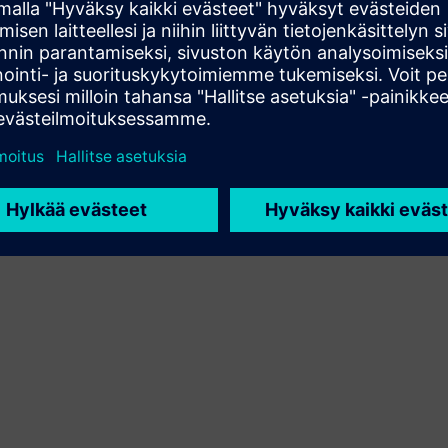
Sell
Jälleenmyy tai myy yhdessä ohjelmistoja ja digitaalisesti
tuettuja laitteita Siemens Xcelerator-alustalla