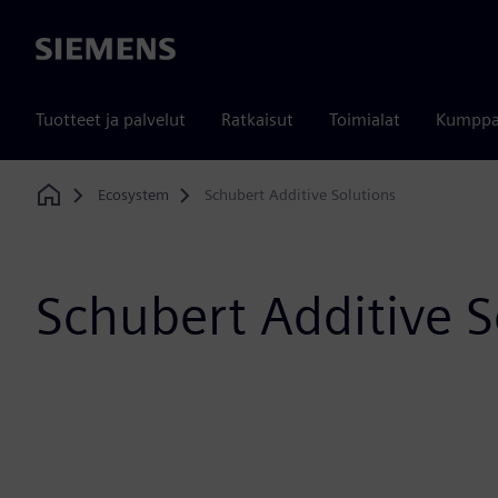
Siemens
Tuotteet ja palvelut
Ratkaisut
Toimialat
Kumppa
Ecosystem
Schubert Additive Solutions
Home
Schubert Additive S