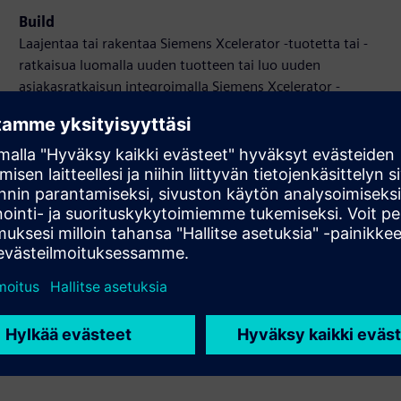
Build
Laajentaa tai rakentaa Siemens Xcelerator -tuotetta tai -
ratkaisua luomalla uuden tuotteen tai luo uuden
asiakasratkaisun integroimalla Siemens Xcelerator -
tuotteen omaan tuotteeseensa