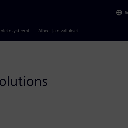
R
niekosysteemi
Aiheet ja oivallukset
olutions