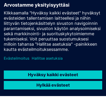
Active Noise Control
Anna robottisi, koneesi tai tehtaallesi toimia kuten ihmiset
tekevät, nimittäin kuuntelemaan ympäristöään ja
tekemään melusta toimintakelpoinen
Lue lisää