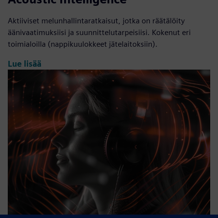
Aktiiviset melunhallintaratkaisut, jotka on räätälöity
äänivaatimuksiisi ja suunnittelutarpeisiisi. Kokenut eri
toimialoilla (nappikuulokkeet jätelaitoksiin).
Lue lisää