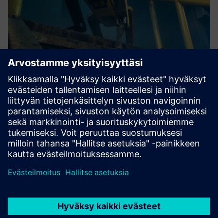
Roboverse Reply Robotics Platform
Uraauurtava, toimittajasta riippumaton robotiikkaalusta
useiden robottien saumattomaan hallintaan ja
koordinointiin.
Lue lisää