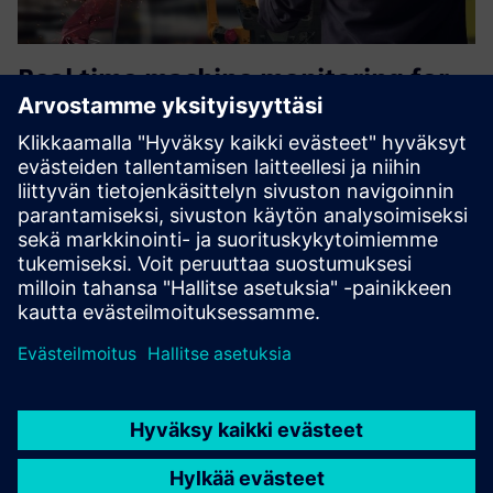
Real time machine monitoring for
SME
Without real-time data, SMEs risk flying blind. Big players
use costly systems — now you can too. Our machine
monitoring gives you instant insights, reduces downtime,
and boosts efficiency at a fraction of the cost.
Lue lisää