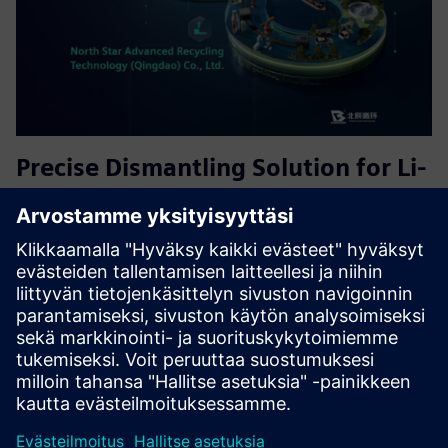
Precise Dismantling Solution for Li-
ion Battery Recycling
Tarkka purkamisratkaisu, joka tarjoaa visuaalisen ohjauksen
poistettujen akkujen purkamisprosessille, varhaisen
varoituksen vaarallisista toiminnoista, ihmisen ja koneen
yhteistyöstä sekä tehoakkujen kierrätys- ja
regenerointiteol...
Lue lisää