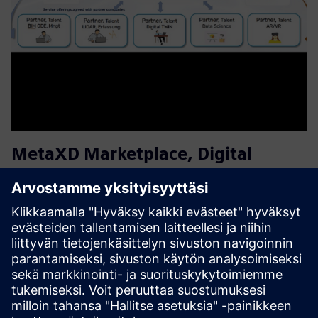
MetaXD Marketplace, Digital
Services for Proptech Industries
MetaXD tarjoaa alustan ja ekosysteemin rakennusalan
digitaalisten palvelujen tarjoajille. Virtuaalisena
pääurakoitsijana MetaXD kokoaa projektitiimit
kumppaneiden digitaalisten kykyjen kanssa ja koordinoi
niitä asiakkaalle.
Lue lisää