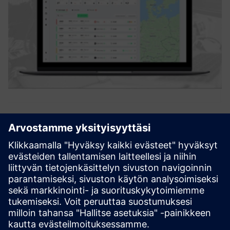
Staff Dispatching
WILSON. on pilvipohjainen ratkaisu rautatie- ja logistiikan
henkilöstön lähettämiseen. Joukko algoritmeja tukee
operatiivisen henkilöstön suunnittelua ja lähettämistä
palveluihin, kuten junamatkoihin. Mobiilisovellus tarjoaa
live-...
Lue lisää