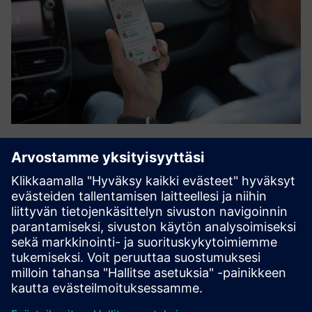
Carpooling
Karos Mobility tarjoaa kestävän multimodaalisen
liikenneratkaisun maaseudulle ja kaupunkien lähialueille
integroituna joukkoliikenteeseen. Ratkaisumme perustuu
tekoälyteknologiaan perustuvaan innovatiiviseen
ratkaisuun ja 8 vuoden...
Lue lisää