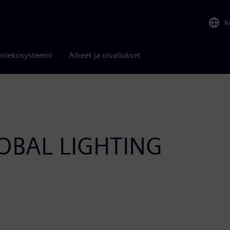
R
niekosysteemi
Aiheet ja oivallukset
OBAL LIGHTING