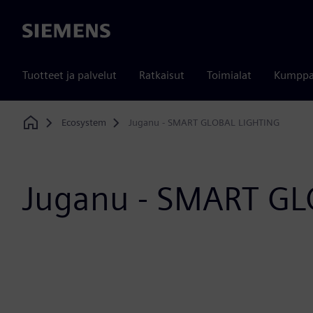
Siemens
Tuotteet ja palvelut
Ratkaisut
Toimialat
Kumppa
Ecosystem
Juganu - SMART GLOBAL LIGHTING
Home
Juganu - SMART GL