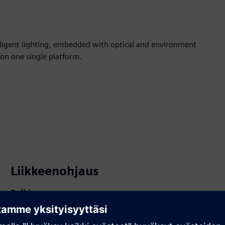
lligent lighting, embedded with optical and environment
 on one single platform.
Liikkeenohjaus
Build
Laajentaa tai rakentaa Siemens Xcelerator -tuotetta tai -
ratkaisua luomalla uuden tuotteen tai luo uuden