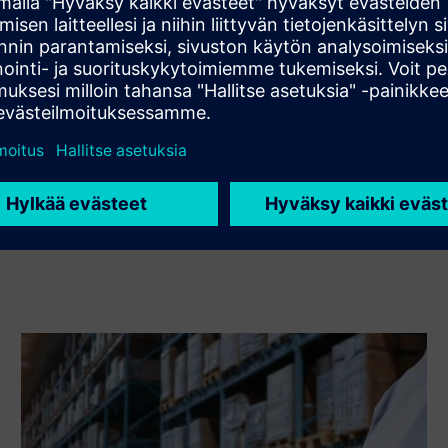
asiakasratkaisun integroimalla Siemens Xcelerator -
tuotteen omaan tuotteeseensa