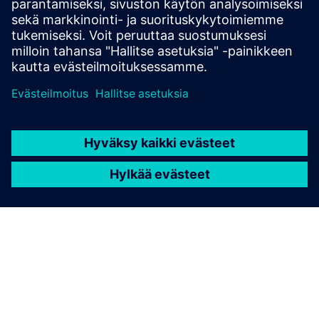
vaaratilanteet, joista liikenteenharjoittajien on oltava
tietoisia.
Lue lisää