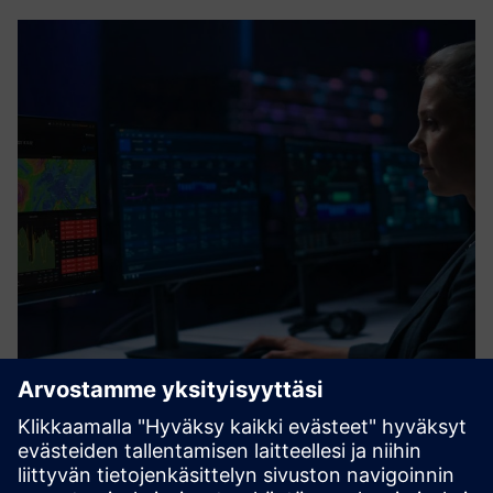
Promaps Realtime
Ohjelmisto laskee ja ennustaa riskitason jatkuvasti
korostaen mitä tahansa