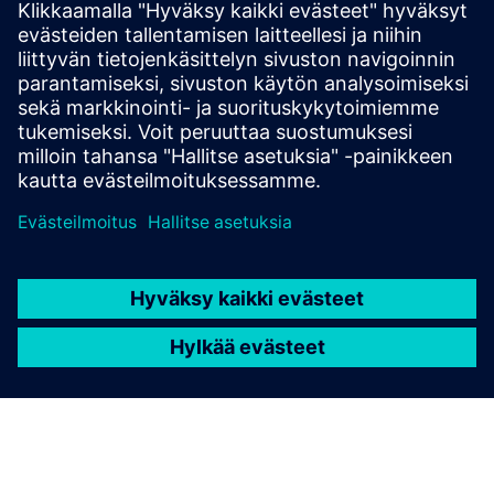
Platform
One dashboard for all your clean fuel incentive needs. API
available to connect with your existing dashboards.
Lue lisää