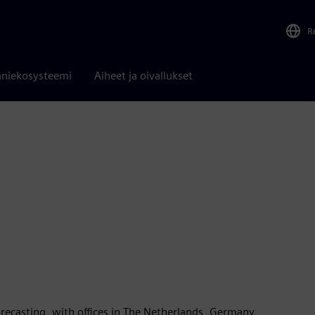
R
niekosysteemi
Aiheet ja oivallukset
forecasting, with offices in The Netherlands, Germany,