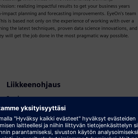
ission: realizing impactful results to get your business years
h-impact planning and forecasting improvements. EyeOn's team
This is based not only on the experience of working with over a
ing the latest techniques, proven data science innovations, and
y will get the job done in the most pragmatic way possible.
Liikkeenohjaus
Service
Tarjoaa Siemens Xcelerator -tuotteeseen/-ratkaisuun
palvelun, joka auttaa asiakasta ottamaan sen käyttöön,
integroimaan, käyttämään tai ylläpitämään sitä