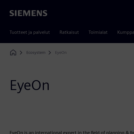
Siemens
Tuotteet ja palvelut
Ratkaisut
Toimialat
Kumppa
Ecosystem
EyeOn
Home
EyeOn
EyeOn is an international expert in the field of planning & 