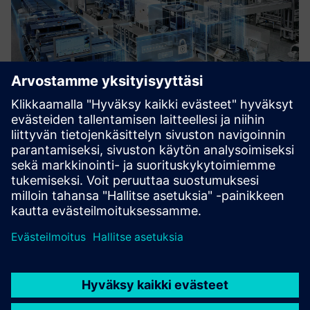
Demystifying Digital Training
Johdatus digitaaliseen valmistukseen ja teollisuuteen 4.0.
Lue lisää