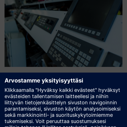
HR Sync for Opcenter APS
Tämä parannus tuo uuden näkökulman ja ulottuvuuden
perinteiseen suunnitteluun, mikä mahdollistaa tiettyjen
operaattoreiden tarkan osoittamisen nimetyille koneilleen,
mikä on erityisen hyödyllistä solukkovalmistuksessa. Se
hyödyntä...
Lue lisää