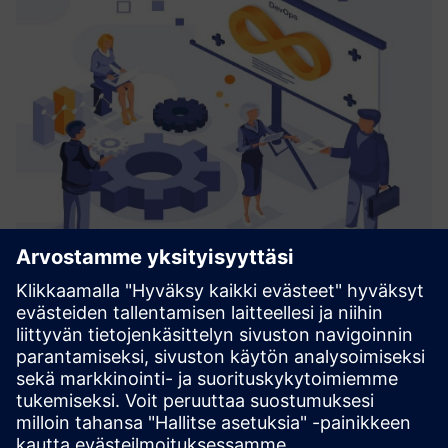
CoNet Smart Batch Connect
Smart Batch Connect on Simatic Batchin päällä oleva
abstraktiokerros, joka mahdollistaa integroinnin eri
järjestelmiin (ERP, MOM, Cloud, Web).
Lue lisää