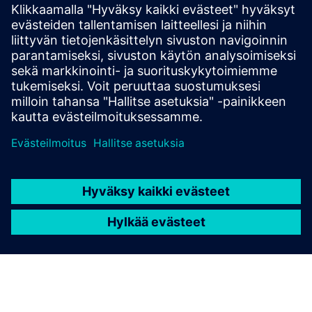
Vergelink on moderni ratkaisu teollisuus 4.0 -yhteyksiin,
joka auttaa keräämään kaikki tarvitsemasi tiedot, pitämään
kustannukset alhaisina ja kehittämään IoT-käyttötapaustasi
nopeasti. VergeLinkin avulla voit määrittää kenttälait...
Lue lisää