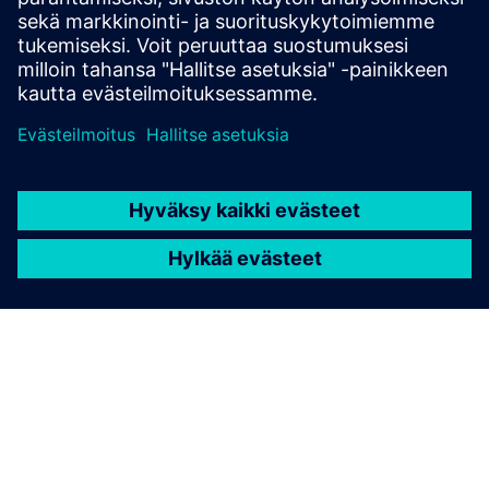
palveluntarjoajille.
Lue lisää