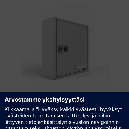
Bember 360
Antaa kiinteistöjen omistajille mahdollisuuden hallita
käyttäjien matkoja rakennuksessa vuokralaisille,
toiminnoille, ostajille, vierailijoille, teknologia- ja