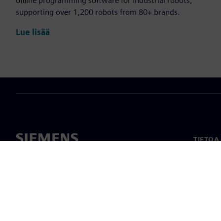
offline programming software for industrial robots,
supporting over 1,200 robots from 80+ brands.
Lue lisää
TIETOA
Tietoa 
Johto
Uutiset