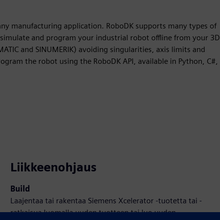
any manufacturing application. RoboDK supports many types of
simulate and program your industrial robot offline from your 3D
ATIC and SINUMERIK) avoiding singularities, axis limits and
program the robot using the RoboDK API, available in Python, C#,
Liikkeenohjaus
Build
Laajentaa tai rakentaa Siemens Xcelerator -tuotetta tai -
ratkaisua luomalla uuden tuotteen tai luo uuden