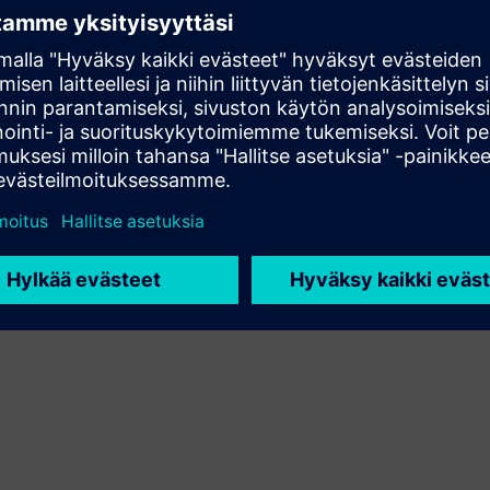
asiakasratkaisun integroimalla Siemens Xcelerator -
tuotteen omaan tuotteeseensa