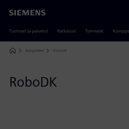
Siemens
Tuotteet ja palvelut
Ratkaisut
Toimialat
Kumppa
Ecosystem
RoboDK
Home
RoboDK