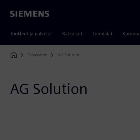
Siemens
Tuotteet ja palvelut
Ratkaisut
Toimialat
Kumppa
Ecosystem
AG Solution
Home
AG Solution