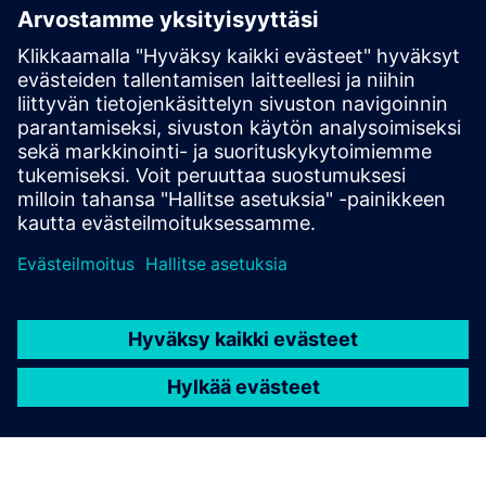
Abeeway Robust Manageable
Beacon
Kestävä, hallittava, pitkäikäinen majakka Bluetooth- ja
LoRaWAN-ominaisuuksilla, suunniteltu käytettäväksi
ankarissakin ja vaarallisissa ympäristöissä.
Lue lisää