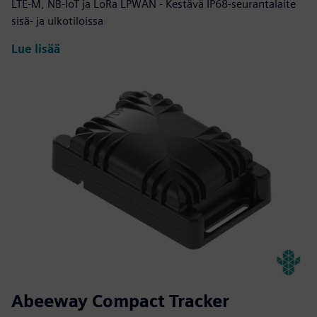
LTE-M, NB-IoT ja LoRa LPWAN - Kestävä IP68-seurantalaite
sisä- ja ulkotiloissa
Lue lisää
Abeeway Compact Tracker