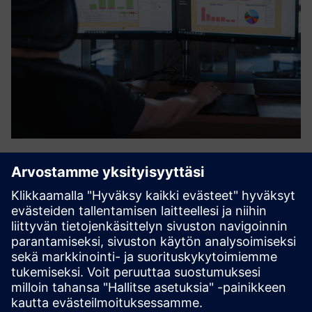
24 VISION system
24 VISION offers a quality control system powered by AI. It
ensures error-free production and worry-free quality
management. It detects defects and configuration errors in
a variety of automotive products, including car seats,
doo...
Lue lisää