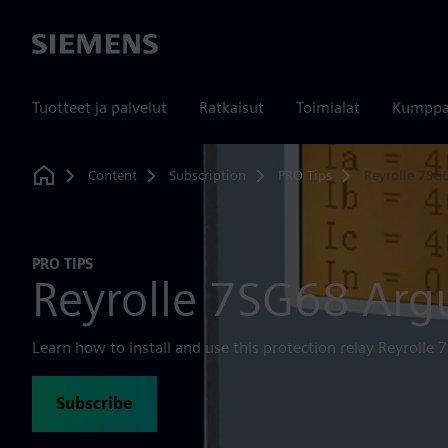
Siemens
Tuotteet ja palvelut
Ratkaisut
Toimialat
Kumppa
Content
Subscription
PRO Tips
Reyrolle 7SG
Home
PRO TIPS
Reyrolle 7SG68 Arg
Learn how to install and use this protection relay Reyrolle
Subscribe