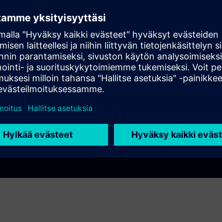
y email
wnload to another real
Play
s in the app