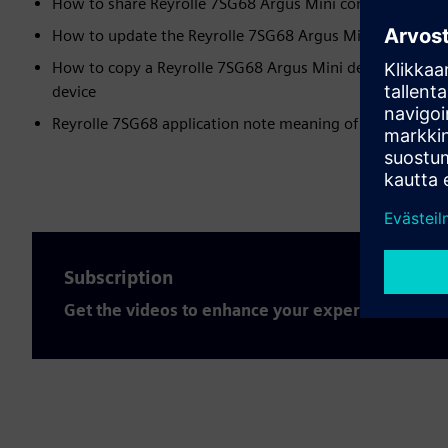
How to share Reyrolle 7SG68 Argus Mini configuration b
How to update the Reyrolle 7SG68 Argus Mini firmware
How to copy a Reyrolle 7SG68 Argus Mini device and do
device
Reyrolle 7SG68 application note meaning of device color
Subscription
Get the videos to enhance your expertise