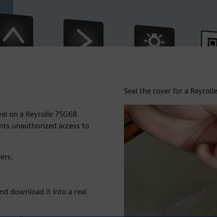
Seal the cover for a Reyrol
eal on a Reyrolle 7SG68
nts unauthorized access to
ers:
d download it into a real