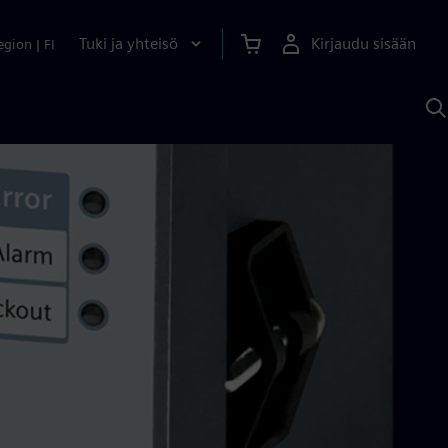
Tuki ja yhteisö
Kirjaudu sisään
egion
|
FI
H
S
A
a