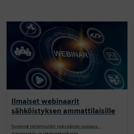
Ilmaiset webinaarit
sähköistyksen ammattilaisille
Syvennä tietämystäsi nykypäivän suojaus-,
automaatio- ja jakelutekniikasta.