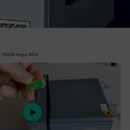
le 7SG68 Argus Mini
Play