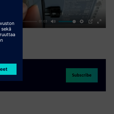
01:03
Mute
Settings
PIP
Enter
fullscre
Subscribe