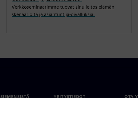
Verkkoseminaarimme tuovat sinulle tosielämän
skenaarioita ja asiantuntija-oivalluksia.
 SIEMENSISTÄ
YRITYSTIEDOT
OTA 
meistä
Yritys
Yhtey
Sijoittajasuhteet
Toimi
maailm
 ja media
Strategia