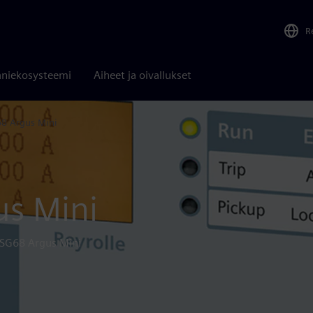
R
niekosysteemi
Aiheet ja oivallukset
68 Argus Mini
us Mini
 7SG68 Argus Mini