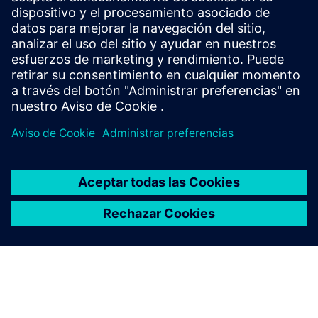
Escuchar
Podcast
| Diseño estructural de eVTOL utilizando
compuestos y fabricación aditiva
Leer
Estudio de caso
| Oracle Red Bull Racing
Blog
| Simulación de fatiga de compuestos cortos
reforzados con fibra
Estudio de caso
| Scuderia AlphaTauri