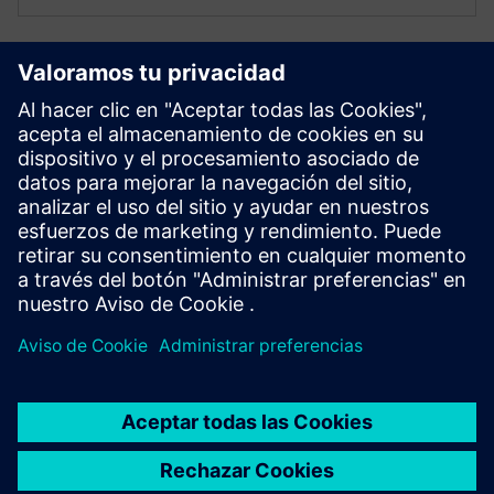
Simcenter Material Data Center
AI-powered material database for managing the