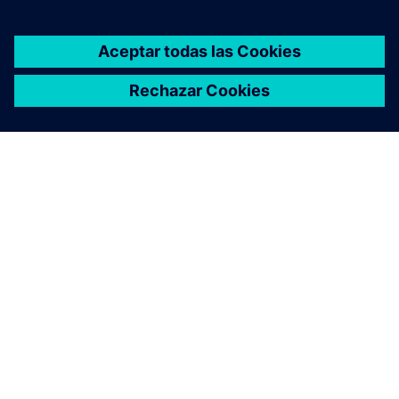
Building X - Lifecycle Twin
Cree, mantenga y visualice gemelos digitales para
edificios e infraestructura basados en Building
Information Modeling (BIM).