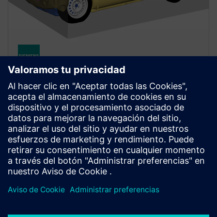
MECHANICAL AND MANUFACTURING SIMULATION
Simcenter Radioss
Optimize product performance under dynamic loads
with a leading structural solver for highly nonlinear
problems like crash, impact, blast and stamping.