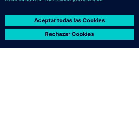
Geometric deep learning delivering physics
predictions 1000x faster than traditional solvers.
Integrates machine learning for simulation across
CAE workflows.