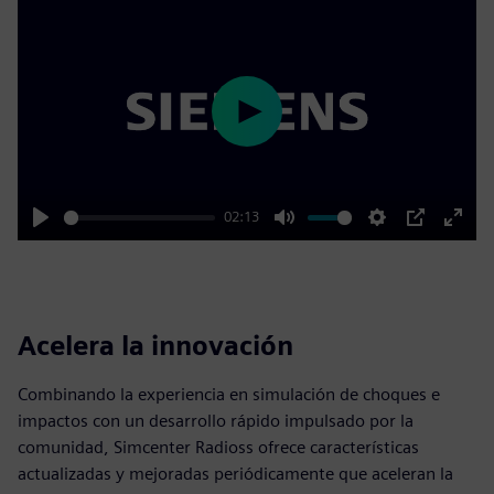
Play
02:13
Play
Mute
Settings
PIP
Enter
fulls
Acelera la innovación
Combinando la experiencia en simulación de choques e
impactos con un desarrollo rápido impulsado por la
comunidad, Simcenter Radioss ofrece características
actualizadas y mejoradas periódicamente que aceleran la