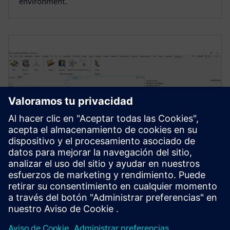
environment.
ENGINEERING DATA SCIENCE AND AI
Simcenter PhysicsAI