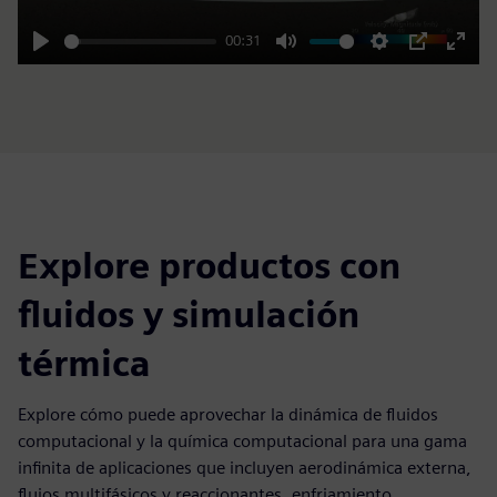
00:31
Play
Mute
Settings
PIP
Enter
fulls
Explore productos con
fluidos y simulación
térmica
Explore cómo puede aprovechar la dinámica de fluidos
computacional y la química computacional para una gama
infinita de aplicaciones que incluyen aerodinámica externa,
flujos multifásicos y reaccionantes, enfriamiento