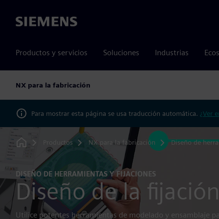
Siemens
Productos y servicios
Soluciones
Industrias
Ecos
NX para la fabricación
Para mostrar esta página se usa traducción automática.
¿Ver e
Productos
NX para la fabricación
Diseño de herra
Home
DISEÑO DE HERRAMIENTAS Y FIJACIONES
Diseño de la fijació
Utilice potentes herramientas de modelado y ensamblaje par