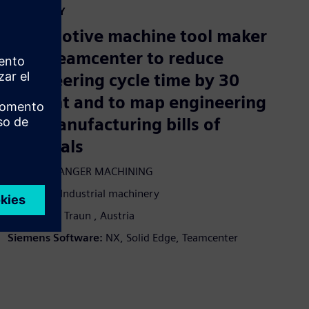
CASE STUDY
Automotive machine tool maker
uses Teamcenter to reduce
engineering cycle time by 30
percent and to map engineering
and manufacturing bills of
materials
Empresa:
ANGER MACHINING
Industria:
Industrial machinery
Ubicación:
Traun , Austria
Siemens Software:
NX, Solid Edge, Teamcenter