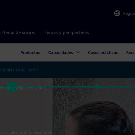
Regio
istema de socios
Temas y perspectivas
Productos
Capacidades
Casos prácticos
Recu
n inglés en su lugar?
mientas y fijaciones
Diseño de la fijación
n
a acelerar el diseño de las