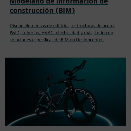
Modelado de información de
construcción (BIM)
Diseñe elementos de edificios, estructuras de acero,
P&ID, tuberías, HVAC, electricidad y más, todo con
soluciones específicas de BIM en Designcenter.