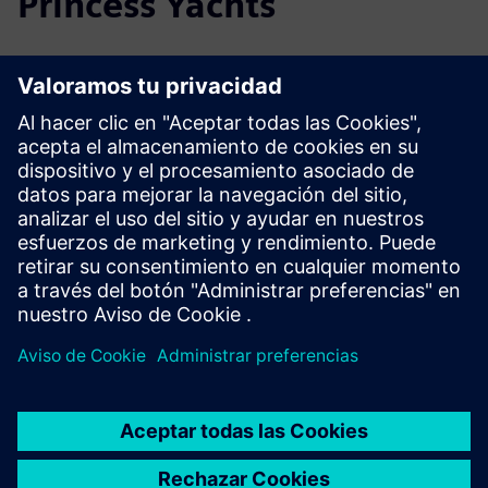
Princess Yachts
CASE STUDY
Reducing the time necessary to
hone acoustic performance for
luxury vessels