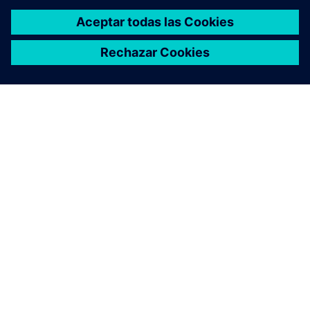
CASE STUDY
Reducing the cost of airfreight
with innovative designs
Empresa:
Natilus
Industria:
Aerospace & defense
Ubicación:
San Diego, California, United States
Siemens Software:
NX, SES (formerly Vistagy), Simcenter
3D Solutions, Teamcenter