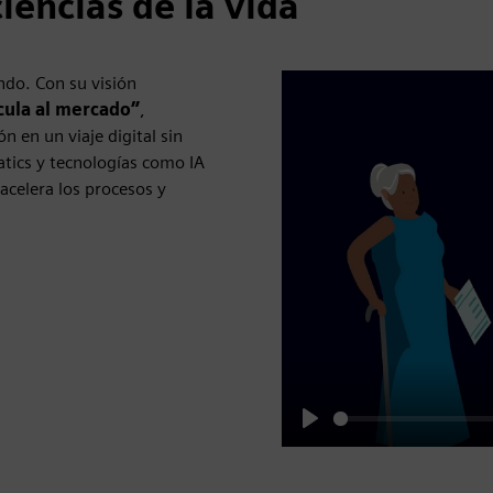
iencias de la vida
ndo. Con su visión
cula al mercado”
,
ón en un viaje digital sin
tics y tecnologías como IA
 acelera los procesos y
Play