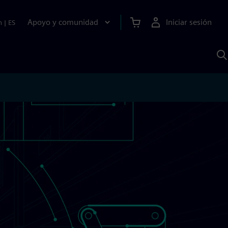
Apoyo y comunidad
Iniciar sesión
n
|
ES
B
c
S
A