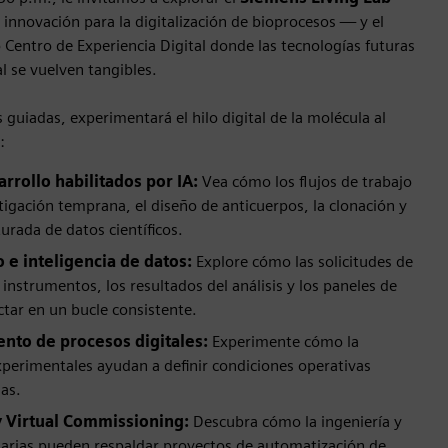
innovación para la digitalización de bioprocesos — y el
o Centro de Experiencia Digital donde las tecnologías futuras
l se vuelven tangibles.
 guiadas, experimentará el hilo digital de la molécula al
:
rrollo habilitados por IA:
Vea cómo los flujos de trabajo
stigación temprana, el diseño de anticuerpos, la clonación y
urada de datos científicos.
 e inteligencia de datos:
Explore cómo las solicitudes de
 instrumentos, los resultados del análisis y los paneles de
tar en un bucle consistente.
ento de procesos digitales:
Experimente cómo la
xperimentales ayudan a definir condiciones operativas
las.
y Virtual Commissioning:
Descubra cómo la ingeniería y
narias pueden respaldar proyectos de automatización de