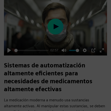
Play
02:57
Play
Mute
Settings
PIP
Enter
fulls
Sistemas de automatización
altamente eficientes para
necesidades de medicamentos
altamente efectivas
La medicación moderna a menudo usa sustancias
altamente activas. Al manipular estas sustancias, se deben