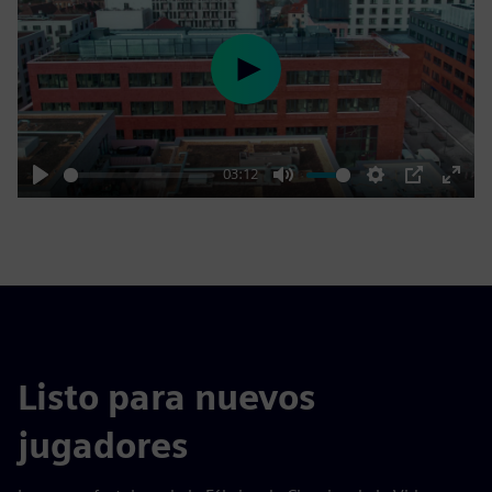
Play
03:12
Play
Mute
Settings
PIP
Enter
fulls
Listo para nuevos
jugadores