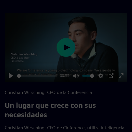
Play
00:55
Play
Mute
Settings
PIP
Enter
fulls
Christian Wirsching, CEO de la Conferencia
Un lugar que crece con sus
necesidades
Christian Wirsching, CEO de Cinference, utiliza inteligencia