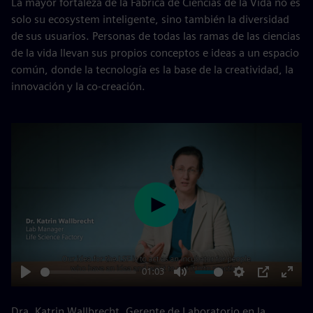
La mayor fortaleza de la Fábrica de Ciencias de la Vida no es
solo su ecosystem inteligente, sino también la diversidad
de sus usuarios. Personas de todas las ramas de las ciencias
de la vida llevan sus propios conceptos e ideas a un espacio
común, donde la tecnología es la base de la creatividad, la
innovación y la co-creación.
Play
01:03
Play
Mute
Settings
PIP
Enter
fulls
Dra. Katrin Wallbrecht, Gerente de Laboratorio en la