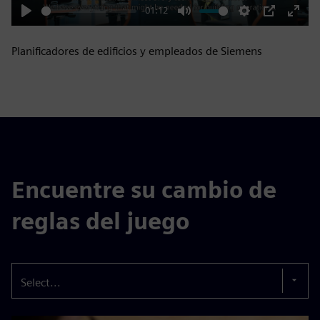
-01:12
Play
Mute
Settings
PIP
Enter
fulls
Planificadores de edificios y empleados de Siemens
Encuentre su cambio de
reglas del juego
Select...