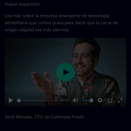
mayor expansión.
Lea más sobre la empresa emergente de tecnología
alimentaria que cultiva grasa para hacer que la carne de
origen vegetal sea más sabrosa
Play
00:58
Play
Mute
Settings
PIP
Enter
fulls
Jordi Morales, CTO de Cultimate Foods