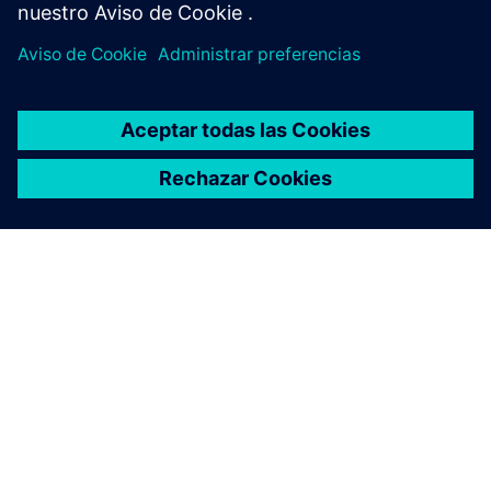
CASO PRÁCTICO
University of East London
Reino Unido
La hoja de ruta hacia el cero neto desarrollada con
Siemens está poniendo a la University of East London
en el camino hacia su ambicioso objetivo. Después de
reducir las emisiones de carbono, la atención ahora se
dirige a la generación de energía sostenible.