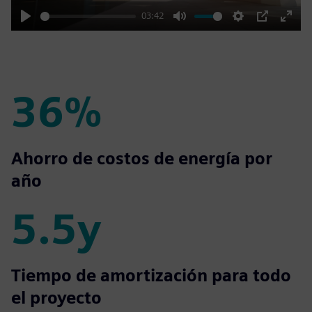
03:42
Play
Mute
Settings
PIP
Enter
fulls
36%
36%
Ahorro de costos de energía por
año
5.5y
5.5y
Tiempo de amortización para todo
el proyecto