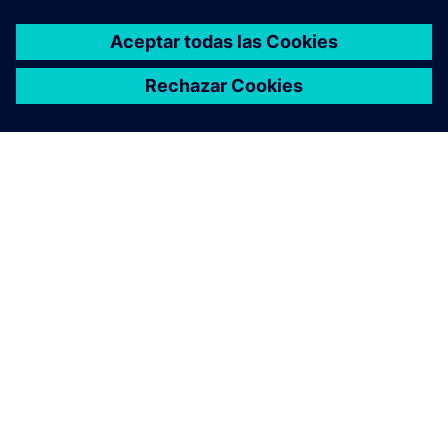
WHITE PAPER
Paving the way to a net zero
future
Learn strategies for addressing decarbonization
challenges, such as implementing transparent, data-
driven systems for tracking carbon footprints,
adopting renewable energy, and integrating
sustainable mobility solutions.