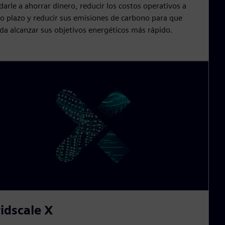
darle a ahorrar dinero, reducir los costos operativos a
go plazo y reducir sus emisiones de carbono para que
da alcanzar sus objetivos energéticos más rápido.
idscale X