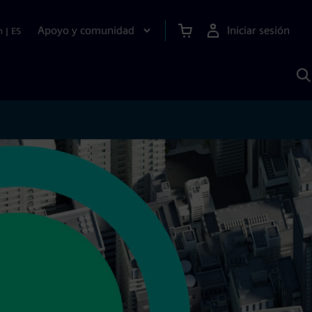
Apoyo y comunidad
Iniciar sesión
n
|
ES
B
c
S
A