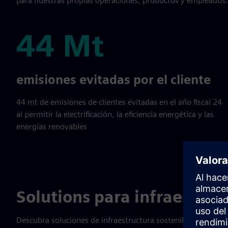
para nuestras propias operaciones, productos y empleados.
44 Mt
44 Mt
emisiones evitadas por el cliente
44 mt de emisiones de clientes evitadas en el año fiscal 24
al permitir la electrificación, la eficiencia energética y las
energías renovables
Solutions para infraestruc
Descubra soluciones de infraestructura sostenibles y resilien