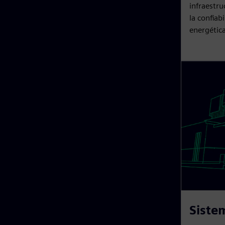
infraestru
la confiabi
energética
Siste