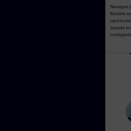
Navegue p
Modele es
oportunid
basada en
inteligente