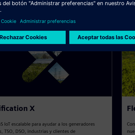
crecimiento.
ification X
Fl
S IoT escalable para ayudar a los generadores
Con
, TSO, DSO, industrias y clientes de
nue