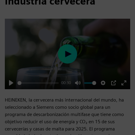
industria cervecera
Play
00:30
Play
Mute
Settings
PIP
Enter
fulls
HEINEKEN, la cervecera más internacional del mundo, ha
seleccionado a Siemens como socio global para un
programa de descarbonización multifase que tiene como
objetivo reducir el uso de energía y CO₂ en 15 de sus
cervecerías y casas de malta para 2025. El programa