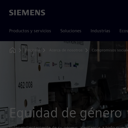
Siemens
Productos y servicios
Soluciones
Industrias
Ecos
Empresa
Acerca de nosotros
Compromisos social
Home
Equidad de género
Independientemente de su género, alentamos a todo nuestr