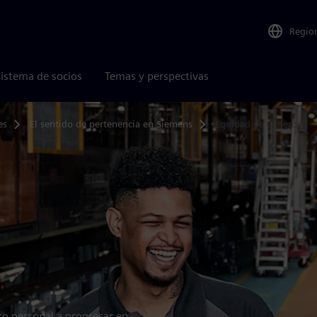
Regio
istema de socios
Temas y perspectivas
es
El sentido de pertenencia en Siemens
Equidad de género
o personal a progresar en