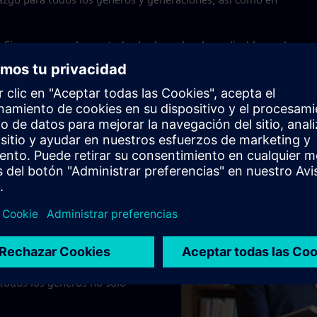
Siemens cumple con todas las leyes locales aplicables en lo
 de Género.
odelos a seguir
e lideran el camino. Toman
n y ofrecen resultados más
volucionando, alentar una
izar que todos tengan la
potencial. Cuando la gente
ue una carrera exitosa en
 todos los géneros no solo