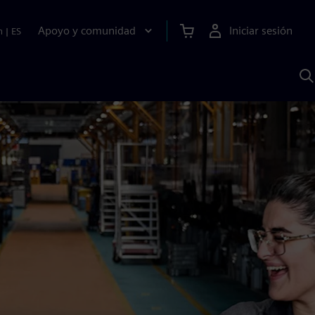
Apoyo y comunidad
Iniciar sesión
n
|
ES
B
c
S
A