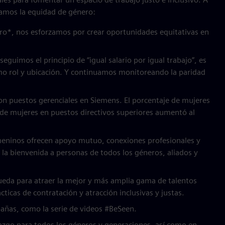
amos la equidad de género:
ro*, nos esforzamos por crear oportunidades equitativas en
eguimos el principio de “igual salario por igual trabajo”, es
smo rol y ubicación. Y continuamos monitoreando la paridad
on puestos gerenciales en Siemens. El porcentaje de mujeres
 de mujeres en puestos directivos superiores aumentó al
eninos ofrecen apoyo mutuo, conexiones profesionales y
la bienvenida a personas de todos los géneros, aliados y
da para atraer la mejor y más amplia gama de talentos
cticas de contratación y atracción inclusivas y justas.
añas, como la serie de videos #BeSeen.
azgo para todos los géneros y generaciones, así como en