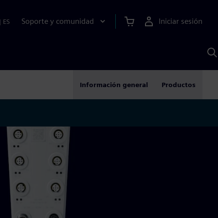
Soporte y comunidad
Iniciar sesión
|
ES
B
c
I
S
Información general
Productos