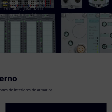
ciona soluciones compactas
ad rentable, garantiza la
como un centro de datos
terno
iones de interiores de armarios.