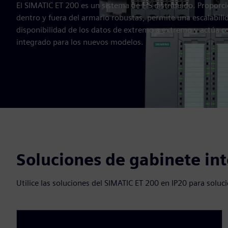
El SIMATIC ET 200 es un sistema de E/S distribuido. Propor
dentro y fuera del armario robustas, permite una escalabilid
disponibilidad de los datos de extremo a extremo y actúa 
integrado para los nuevos modelos.
Soluciones de gabinete in
Utilice las soluciones del SIMATIC ET 200 en IP20 para soluc