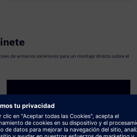
binete
iones de armarios exteriores para un montaje directo sobre el