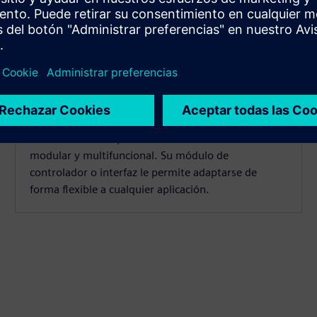
SIMATIC ET 200pro
El SIMATIC ET 200pro es un sistema de E/S IP65/67
modular y multifuncional. Su módulo de
controlador o interfaz le permite adaptarse de
forma flexible a cualquier aplicación.